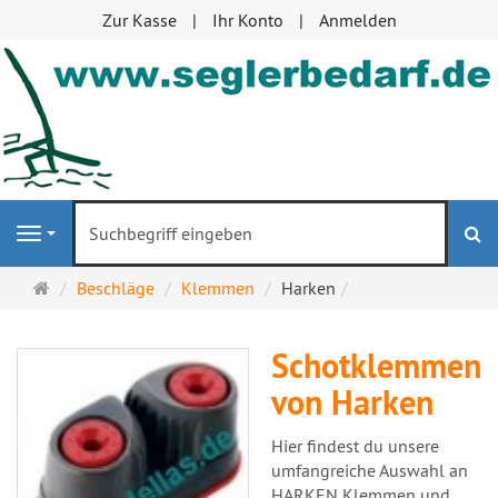
Zur Kasse
Ihr Konto
Anmelden
S
Navigation
Startseite
Beschläge
Klemmen
Harken
Schotklemmen
von Harken
Hier findest du unsere
umfangreiche Auswahl an
HARKEN Klemmen und