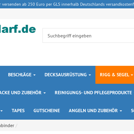
r versenden ab 250 Euro per GLS innerhalb Deutschlands versandkostenfr
BESCHLÄGE
DECKSAUSRÜSTUNG
RIGG & SEGEL
 LACKE UND ZUBEHÖR
REINIGUNGS- UND PFLEGEPRODUKTE
TAPES
GUTSCHEINE
ANGELN UND ZUBEHÖR
S
nbinder