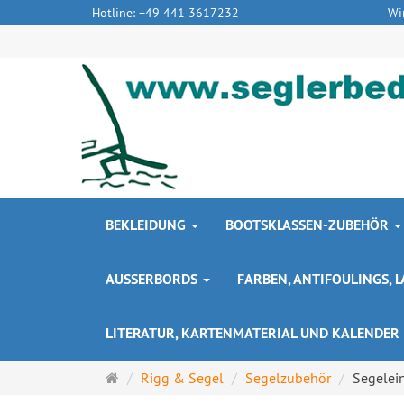
Hotline: +49 441 3617232
Wi
BEKLEIDUNG
BOOTSKLASSEN-ZUBEHÖR
AUSSERBORDS
FARBEN, ANTIFOULINGS,
LITERATUR, KARTENMATERIAL UND KALENDER
Startseite
Rigg & Segel
Segelzubehör
Segelei