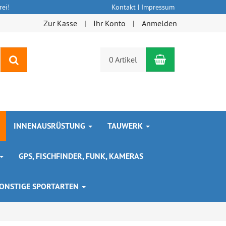
ei!
Kontakt
|
Impressum
Zur Kasse
Ihr Konto
Anmelden
Warenkorb
Suchen
0 Artikel
INNENAUSRÜSTUNG
TAUWERK
GPS, FISCHFINDER, FUNK, KAMERAS
ONSTIGE SPORTARTEN