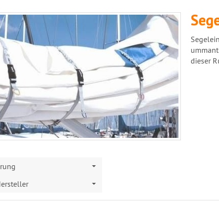
Sege
Segelei
ummantel
dieser R
erung
ersteller