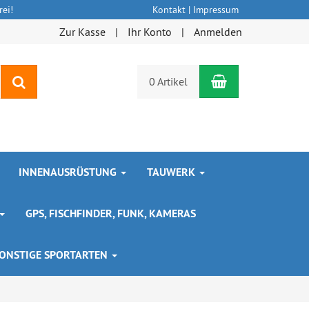
ei!
Kontakt
|
Impressum
Zur Kasse
Ihr Konto
Anmelden
Warenkorb
Suchen
0 Artikel
INNENAUSRÜSTUNG
TAUWERK
GPS, FISCHFINDER, FUNK, KAMERAS
ONSTIGE SPORTARTEN