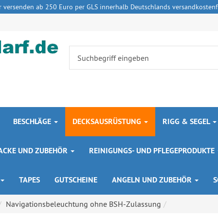
r versenden ab 250 Euro per GLS innerhalb Deutschlands versandkostenfr
BESCHLÄGE
DECKSAUSRÜSTUNG
RIGG & SEGEL
 LACKE UND ZUBEHÖR
REINIGUNGS- UND PFLEGEPRODUKTE
TAPES
GUTSCHEINE
ANGELN UND ZUBEHÖR
S
Navigationsbeleuchtung ohne BSH-Zulassung