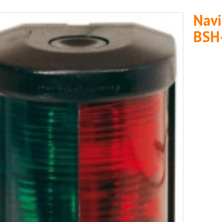
Navi
BSH