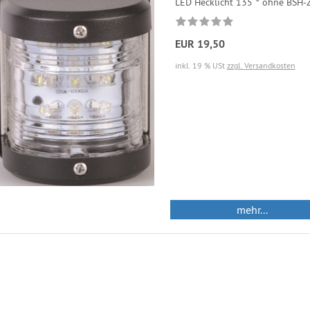
LED Hecklicht 135 ° ohne BSH-
EUR 19,50
inkl. 19 % USt
zzgl. Versandkosten
mehr...