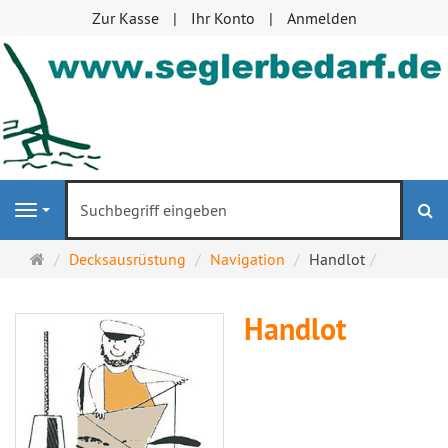
Zur Kasse
Ihr Konto
Anmelden
S
Navigation
Startseite
Decksausrüstung
Navigation
Handlot
Handlot