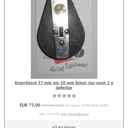
Knarrblock 57 mm, bis 10 mm Schot, nur noch 2 x
lieferbar
EUR 75,00
UVP EUR 99,90
Sie sparen 24.9% (EUR 24,90)
inkl. 19 % USt
zzgl. Versandkosten
+2
Anzeigen