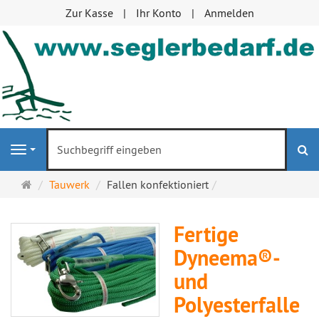
Zur Kasse
Ihr Konto
Anmelden
S
Navigation
Startseite
Tauwerk
Fallen konfektioniert
Fertige
Dyneema®-
und
Polyesterfalle