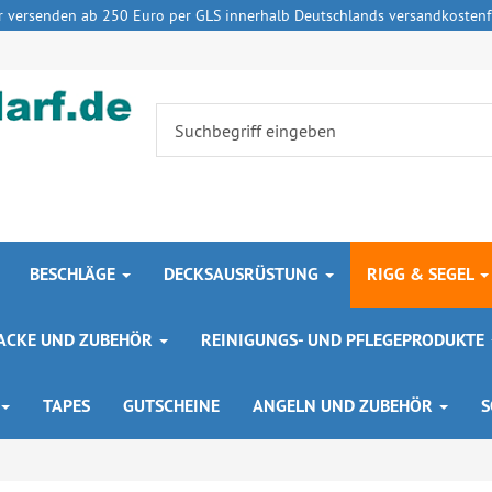
r versenden ab 250 Euro per GLS innerhalb Deutschlands versandkostenfr
BESCHLÄGE
DECKSAUSRÜSTUNG
RIGG & SEGEL
 LACKE UND ZUBEHÖR
REINIGUNGS- UND PFLEGEPRODUKTE
TAPES
GUTSCHEINE
ANGELN UND ZUBEHÖR
S