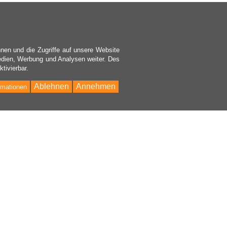
nen und die Zugriffe auf unsere Website
edien, Werbung und Analysen weiter. Des
tivierbar.
Ablehnen
Annehmen
rmationen
Bac
to
Top