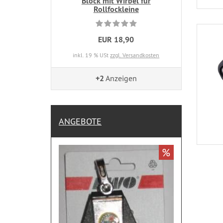
Block mit Wirbel für
Rollfockleine
EUR 18,90
inkl. 19 % USt
zzgl. Versandkosten
+2
Anzeigen
ANGEBOTE
%