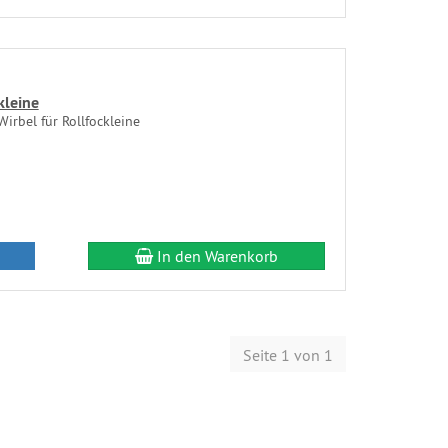
kleine
irbel für Rollfockleine
In den Warenkorb
Seite 1 von 1