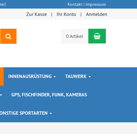
ei!
Kontakt
|
Impressum
Zur Kasse
Ihr Konto
Anmelden
Warenkorb
Suchen
0 Artikel
INNENAUSRÜSTUNG
TAUWERK
GPS, FISCHFINDER, FUNK, KAMERAS
ONSTIGE SPORTARTEN