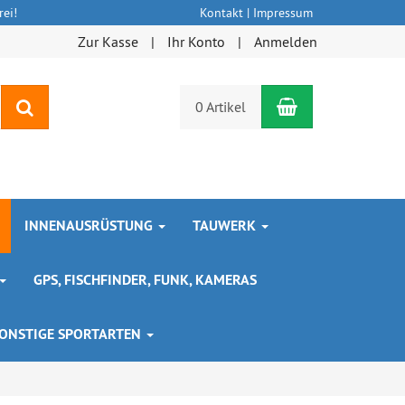
ei!
Kontakt
|
Impressum
Zur Kasse
Ihr Konto
Anmelden
Warenkorb
Suchen
0 Artikel
INNENAUSRÜSTUNG
TAUWERK
GPS, FISCHFINDER, FUNK, KAMERAS
ONSTIGE SPORTARTEN