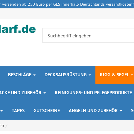
r versenden ab 250 Euro per GLS innerhalb Deutschlands versandkostenfr
BESCHLÄGE
DECKSAUSRÜSTUNG
RIGG & SEGEL
 LACKE UND ZUBEHÖR
REINIGUNGS- UND PFLEGEPRODUKTE
TAPES
GUTSCHEINE
ANGELN UND ZUBEHÖR
S
en