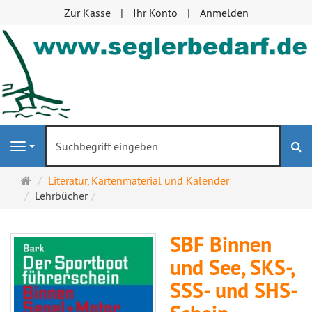
Zur Kasse
Ihr Konto
Anmelden
S
Navigation
Startseite
Literatur, Kartenmaterial und Kalender
Lehrbücher
SBF Binnen
und See, SKS-,
SSS- und SHS-