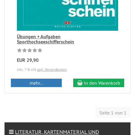
Übungen + Aufgaben
Sporthochseeschifferschein
EUR 29,90
inkl. 7 % USt
zzgl. Versandkosten
mehr...
In den Warenkorb
Seite 1 von 1
LITERATUR, KARTENMATERIAL UND