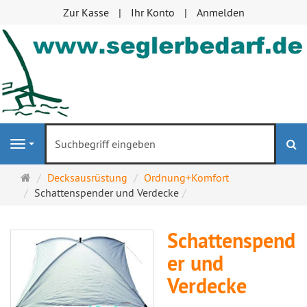
Zur Kasse
Ihr Konto
Anmelden
S
Navigation
Startseite
Decksausrüstung
Ordnung+Komfort
Schattenspender und Verdecke
Schattenspend
er und
Verdecke