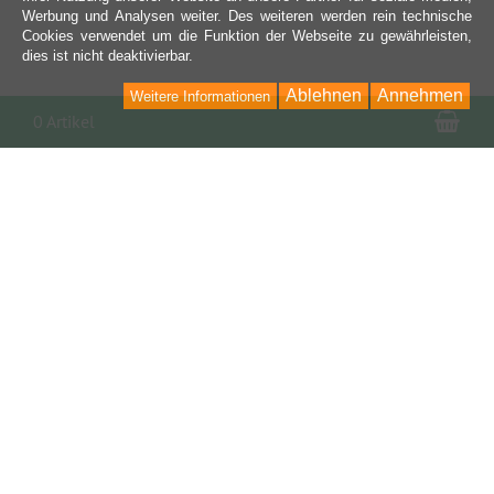
Werbung und Analysen weiter. Des weiteren werden rein technische
Cookies verwendet um die Funktion der Webseite zu gewährleisten,
dies ist nicht deaktivierbar.
Ablehnen
Annehmen
Weitere Informationen
War
0 Artikel