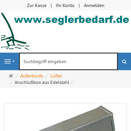
Zur Kasse
Ihr Konto
Anmelden
S
Navigation
Startseite
Außerbords
Lüfter
Anschlußbox aus Edelstahl