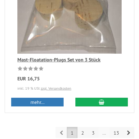
Mast-Floatation-Plugs Set von 3 Stück
EUR 16,75
inkl. 19 % USt
zzgl. Versandkosten
mehr...
Prev
Nex
1
2
3
...
13