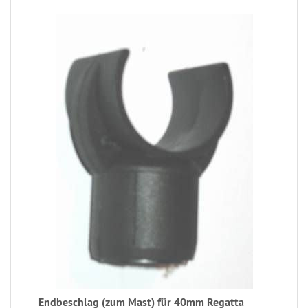
Endbeschlag (zum Mast) für 40mm Regatta