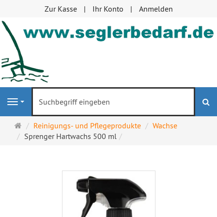
Zur Kasse
Ihr Konto
Anmelden
S
Navigation
Startseite
Reinigungs- und Pflegeprodukte
Wachse
Sprenger Hartwachs 500 ml