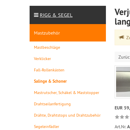
Ver
RIGG & SEGEL
lang
Mastzubehör
Zu
Mastbeschläge
Zurüc
Verklicker
Fall-Rollenkästen
Salinge & Schoner
Mastrutscher, Schäkel & Maststopper
Drahtseilanfertigung
EUR 59
Drähte, Drahtstops und Drahtzubehör
Art.Nr.
A
Segeleinfädler