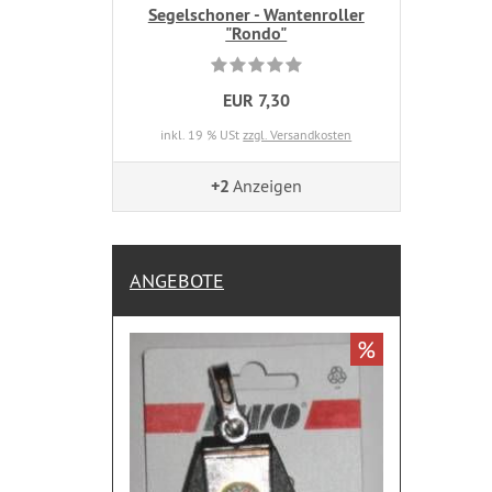
Segelschoner - Wantenroller
"Rondo"
EUR 7,30
inkl. 19 % USt
zzgl. Versandkosten
+2
Anzeigen
ANGEBOTE
%