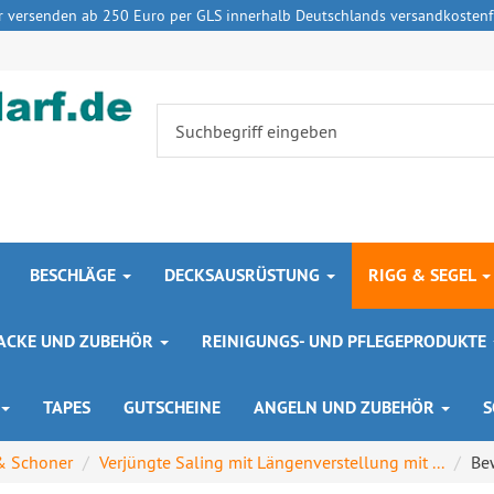
r versenden ab 250 Euro per GLS innerhalb Deutschlands versandkostenfr
BESCHLÄGE
DECKSAUSRÜSTUNG
RIGG & SEGEL
 LACKE UND ZUBEHÖR
REINIGUNGS- UND PFLEGEPRODUKTE
TAPES
GUTSCHEINE
ANGELN UND ZUBEHÖR
S
& Schoner
Verjüngte Saling mit Längenverstellung mit ...
Be