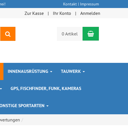
ei!
Kontakt
|
Impressum
Zur Kasse
Ihr Konto
Anmelden
Warenkorb
Suchen
0 Artikel
INNENAUSRÜSTUNG
TAUWERK
GPS, FISCHFINDER, FUNK, KAMERAS
ONSTIGE SPORTARTEN
wertungen